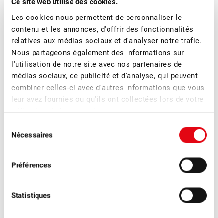
Ce site web utilise des cookies.
Les cookies nous permettent de personnaliser le
contenu et les annonces, d'offrir des fonctionnalités
■
08.07.2026
Association, Fruits à cidre, Fruits de transformation
relatives aux médias sociaux et d'analyser notre trafic.
Nous partageons également des informations sur
Organisation réussie de l’évènement de
l'utilisation de notre site avec nos partenaires de
réseautage pour les cidreries suisses
médias sociaux, de publicité et d'analyse, qui peuvent
combiner celles-ci avec d'autres informations que vous
L’évènement de réseautage pour les cidreries organisé à la
leur avez fournies ou qu'ils ont collectées lors de votre
fin juin à Sursee par la FUS visait à favoriser l’échange au
utilisation de leurs services.
sein de la branche, à donner de nouvelles impulsions et à
Sélection
faciliter les rencontres.
Nécessaires
du
consentement
Préférences
Statistiques