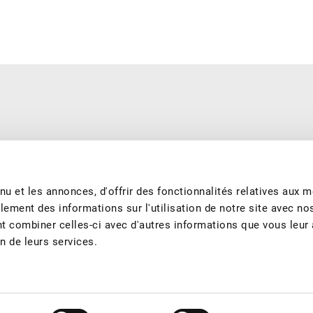
e saison et produits de manière durable. Nous nous engageons à
garantissons les meilleurs fruits et jus de fruits suisses tout au long
u et les annonces, d'offrir des fonctionnalités relatives aux 
lement des informations sur l'utilisation de notre site avec no
nt combiner celles-ci avec d'autres informations que vous leur
on de leurs services.
tact
Sponsoring