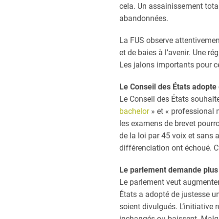
cela. Un assainissement total
abandonnées.
La FUS observe attentivement 
et de baies à l’avenir. Une rég
Les jalons importants pour c
Le Conseil des États adopte
Le Conseil des États souhaite 
bachelor
» et « professional 
les examens de brevet pourron
de la loi par 45 voix et san
différenciation ont échoué. C
Le parlement demande plus d
Le parlement veut augmenter l
États a adopté de justesse 
soient divulgués. L’initiative
inchangés ou baissent. Malgr