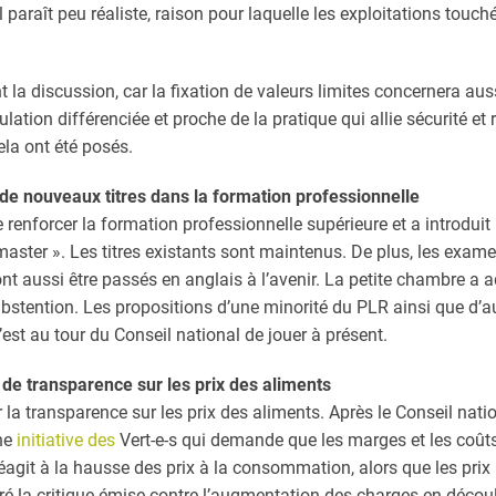
 paraît peu réaliste, raison pour laquelle les exploitations touch
la discussion, car la fixation de valeurs limites concernera aussi
ulation différenciée et proche de la pratique qui allie sécurité et r
ela ont été posés.
 de nouveaux titres dans la formation professionnelle
renforcer la formation professionnelle supérieure et a introduit l
master ». Les titres existants sont maintenus. De plus, les exam
t aussi être passés en anglais à l’avenir. La petite chambre a 
s abstention. Les propositions d’une minorité du PLR ainsi que d
’est au tour du Conseil national de jouer à présent.
e transparence sur les prix des aliments
a transparence sur les prix des aliments. Après le Conseil natio
une
initiative des
Vert-e-s qui demande que les marges et les coûts l
 réagit à la hausse des prix à la consommation, alors que les prix
é la critique émise contre l’augmentation des charges en découl