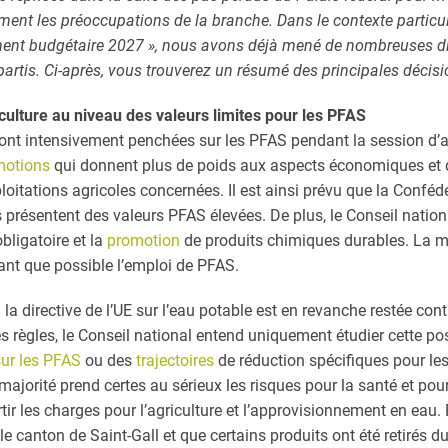
vement les préoccupations de la branche. Dans le contexte particu
ment budgétaire 2027 », nous avons déjà mené de nombreuses d
artis.
Ci-après, vous trouverez un résumé des principales décisi
culture au niveau des valeurs limites pour les PFAS
ont intensivement penchées sur les PFAS pendant la session d’
motions
qui donnent plus de poids aux aspects économiques et 
loitations agricoles concernées. Il est ainsi prévu que la Confé
s présentent des valeurs PFAS élevées. De plus, le Conseil natio
bligatoire et la
promotion
de produits chimiques durables. La m
tant que possible l’emploi de PFAS.
la directive de l’UE sur l’eau potable est en revanche restée cont
 règles, le Conseil national entend uniquement étudier cette po
sur les PFAS
ou des
trajectoires
de réduction spécifiques pour les
majorité prend certes au sérieux les risques pour la santé et po
 les charges pour l’agriculture et l’approvisionnement en eau
e canton de Saint-Gall et que certains produits ont été retirés 