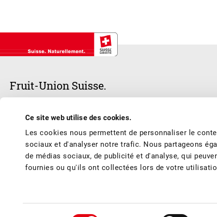
Fruit-Union Suisse.
Notre cœur bat pour les fruits et les jus de fruits suisses – frais, d
Ce site web utilise des cookies.
respecter les meilleures conditions de production et de marché et vous 
Les cookies nous permettent de personnaliser le conten
de l’année.
sociaux et d'analyser notre trafic. Nous partageons éga
de médias sociaux, de publicité et d'analyse, qui peuve
fournies ou qu'ils ont collectées lors de votre utilisati
© Fruit-Union Suisse
Conditions générales / Mentions légales
Politique de confidentialité
Con
Sélection