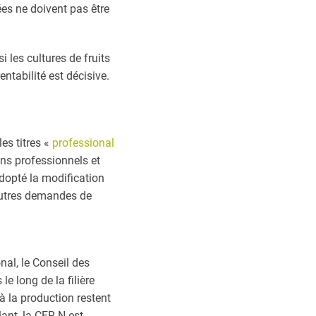
ées ne doivent pas être
 les cultures de fruits
entabilité est décisive.
es titres «
professional
ens professionnels et
adopté la modification
’autres demandes de
nal, le Conseil des
e long de la filière
 à la production restent
ant, la CER-N est