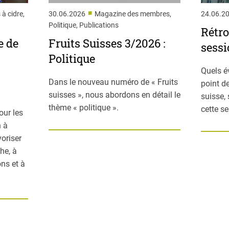
■
 à cidre,
30.06.2026
Magazine des membres,
24.06.2
Politique, Publications
Rétro
e de
Fruits Suisses 3/2026 :
sessi
Politique
Quels é
Dans le nouveau numéro de « Fruits
point de
suisses », nous abordons en détail le
suisse,
thème « politique ».
cette s
our les
n à
voriser
he, à
ns et à