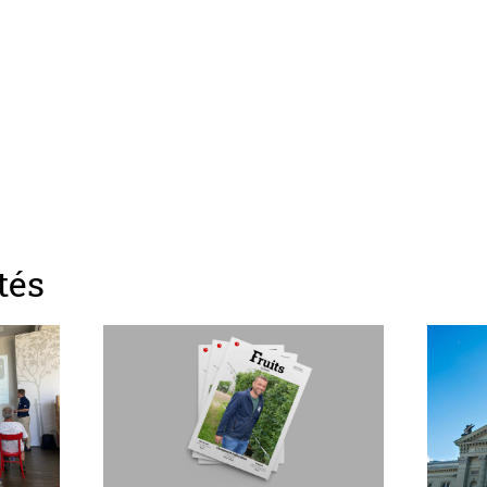
z
tés