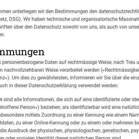
nehmen unterliegen wir den Bestimmungen den datenschutzrech
tz, DSG). Wir haben technische und organisatorische Massnah
chriften über den Datenschutz sowohl von uns, als auch von uns
en.
timmungen
ss personenbezogene Daten auf rechtmässige Weise, nach Treu 
son nachvollziehbaren Weise verarbeitet werden («Rechtmässigkei
z»). Um dies zu gewährleisten, informieren wir Sie über die ein
uch in dieser Datenschutzerklärung verwendet werden:
n
sind alle Informationen, die sich auf eine identifizierte oder ide
roffene Person») beziehen; als identifizierbar wird eine natürl
 insbesondere mittels Zuordnung zu einer Kennung wie einem Nam
daten, zu einer Online-Kennung oder zu einem oder mehreren 
, die Ausdruck der physischen, physiologischen, genetischen, ps
len oder sozialen Identität dieser natürlichen Person sind.