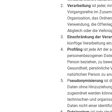
Verarbeitung
ist jeder, 
Vorgangsreihe im Zusamm
Organisation, das Ordnen
Verwendung, die Offenleg
Abgleich oder die Verknü
Einschränkung der Verar
künftige Verarbeitung ei
Profiling
ist jede Art der
personenbezogenen Daten 
Person beziehen, zu bewer
Gesundheit, persönliche V
natürlichen Person zu an
P
seudonymisierung
ist 
Daten ohne Hinzuziehung 
zugeordnet werden könne
technischen und organis
Daten nicht einer identif
Dateisystem
ist jede str