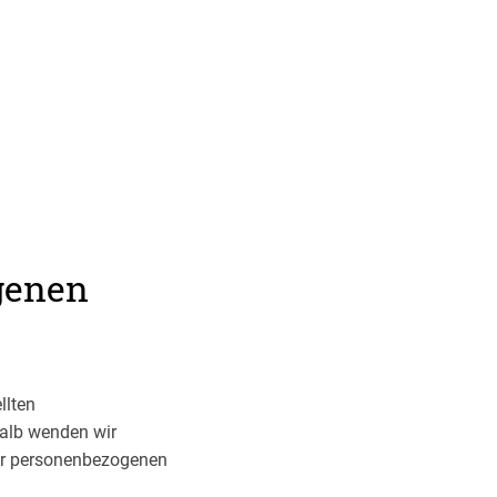
genen
llten
alb wenden wir
rer personenbezogenen