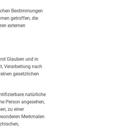
tlichen Bestimmungen
men getroffen, die
eren externen
und Glauben und in
t, Verarbeitung nach
zelnen gesetzlichen
ntifizierbare natürliche
iche Person angesehen,
en, zu einer
besonderen Merkmalen
ychischen,