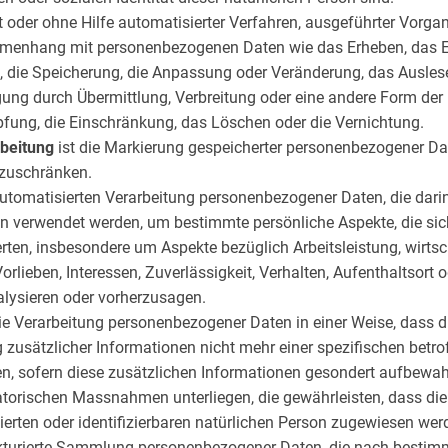
mit oder ohne Hilfe automatisierter Verfahren, ausgeführter Vorga
enhang mit personenbezogenen Daten wie das Erheben, das Er
, die Speicherung, die Anpassung oder Veränderung, das Auslese
ung durch Übermittlung, Verbreitung oder eine andere Form der B
pfung, die Einschränkung, das Löschen oder die Vernichtung.
beitung
ist die Markierung gespeicherter personenbezogener Dat
nzuschränken.
 automatisierten Verarbeitung personenbezogener Daten, die darin
verwendet werden, um bestimmte persönliche Aspekte, die sich
ten, insbesondere um Aspekte bezüglich Arbeitsleistung, wirtsc
orlieben, Interessen, Zuverlässigkeit, Verhalten, Aufenthaltsort 
alysieren oder vorherzusagen.
die Verarbeitung personenbezogener Daten in einer Weise, dass
zusätzlicher Informationen nicht mehr einer spezifischen betr
n, sofern diese zusätzlichen Informationen gesondert aufbewa
atorischen Massnahmen unterliegen, die gewährleisten, dass d
izierten oder identifizierbaren natürlichen Person zugewiesen we
ukturierte Sammlung personenbezogener Daten, die nach bestimm