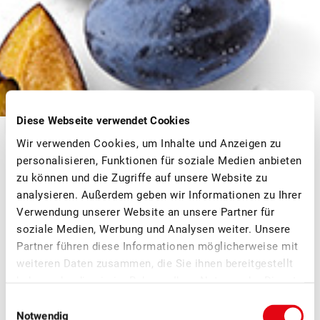
FRISCHI
Diese Webseite verwendet Cookies
SCHWIIZER FRÜCHT
Wir verwenden Cookies, um Inhalte und Anzeigen zu
personalisieren, Funktionen für soziale Medien anbieten
zu können und die Zugriffe auf unsere Website zu
analysieren. Außerdem geben wir Informationen zu Ihrer
Mit über 2500 Sorten haben
Verwendung unserer Website an unsere Partner für
Schweizer Früchte das ganze
soziale Medien, Werbung und Analysen weiter. Unsere
Partner führen diese Informationen möglicherweise mit
Jahr Saison.
weiteren Daten zusammen, die Sie ihnen bereitgestellt
haben oder die sie im Rahmen Ihrer Nutzung der Dienste
ERFAHRE MEHR ÜBER DIE VORTEILE VON
gesammelt haben.
Einwilligungsauswahl
SCHWEIZER FRÜCHTEN
Notwendig