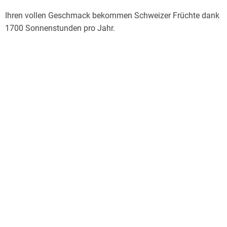
Ihren vollen Geschmack bekommen Schweizer Früchte dank
1700 Sonnenstunden pro Jahr.
Lieblingsfrüchte
Am allerliebsten isst die Schweizer Bevölkerung Äpfel.
Durchschnittlich konsumiert jede Schweizerin und jeder