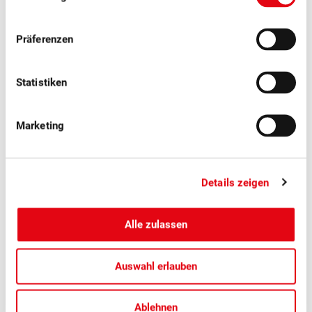
Deine Lieblingsfrüchte dieser Saison
Präferenzen
Schweizer Früchte versorgen dich mit Vitaminen und
Statistiken
Nährstoffen, die Körper und Geist guttun.
Marketing
Details zeigen
Alle zulassen
Auswahl erlauben
Ablehnen