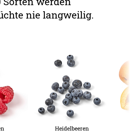
0 Sorten werden
chte nie langweilig.
en
Heidelbeeren