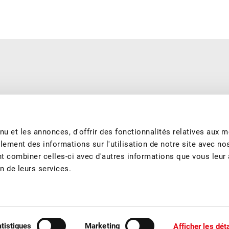
e saison et produits de manière durable. Nous nous engageons à
garantissons les meilleurs fruits et jus de fruits suisses tout au long
u et les annonces, d'offrir des fonctionnalités relatives aux 
lement des informations sur l'utilisation de notre site avec no
nt combiner celles-ci avec d'autres informations que vous leur
on de leurs services.
tact
Sponsoring
atistiques
Marketing
Afficher les dét