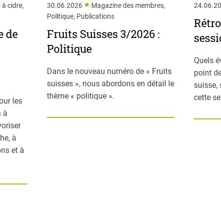
■
 à cidre,
30.06.2026
Magazine des membres,
24.06.2
Politique, Publications
Rétro
e de
Fruits Suisses 3/2026 :
sessi
Politique
Quels é
Dans le nouveau numéro de « Fruits
point de
suisses », nous abordons en détail le
suisse,
thème « politique ».
cette s
our les
n à
voriser
he, à
ns et à