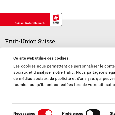
Fruit-Union Suisse.
Notre cœur bat pour les fruits et les jus de fruits suisses – frais, d
Ce site web utilise des cookies.
respecter les meilleures conditions de production et de marché et vous 
Les cookies nous permettent de personnaliser le conten
de l’année.
sociaux et d'analyser notre trafic. Nous partageons éga
de médias sociaux, de publicité et d'analyse, qui peuve
fournies ou qu'ils ont collectées lors de votre utilisati
© Fruit-Union Suisse
Conditions générales / Mentions légales
Politique de confidentialité
Con
Sélection
Nécessaires
Préférences
St