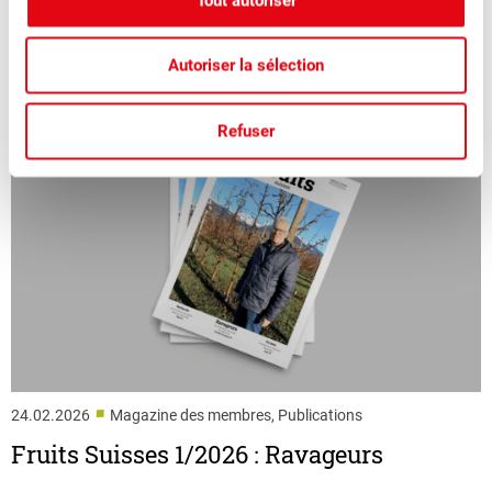
Tout autoriser
en détail le thème des « innovations numériques ».
Autoriser la sélection
Refuser
■
24.02.2026
Magazine des membres, Publications
Fruits Suisses 1/2026 : Ravageurs