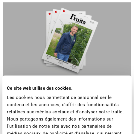
■
30.06.2026
Magazine des membres, Politique, Publications
Ce site web utilise des cookies.
Fruits Suisses 3/2026 : Politique
Les cookies nous permettent de personnaliser le
contenu et les annonces, d'offrir des fonctionnalités
Dans le nouveau numéro de « Fruits suisses », nous
relatives aux médias sociaux et d'analyser notre trafic.
abordons en détail le thème « politique ».
Nous partageons également des informations sur
l'utilisation de notre site avec nos partenaires de
médias sociaux, de publicité et d'analyse, qui peuvent