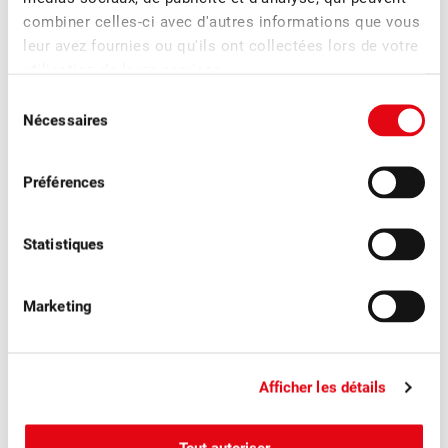
combiner celles-ci avec d'autres informations que vous
leur avez fournies ou qu'ils ont collectées lors de votre
utilisation de leurs services.
Sélection
Nécessaires
du
consentement
Préférences
Statistiques
Marketing
■
28.04.2026
Magazine des membres, Publications
Fruits Suisses 2/2026 : Innovations
numériques
Afficher les détails
Dans le dernier numéro de « Fruits suisses », nous abordons