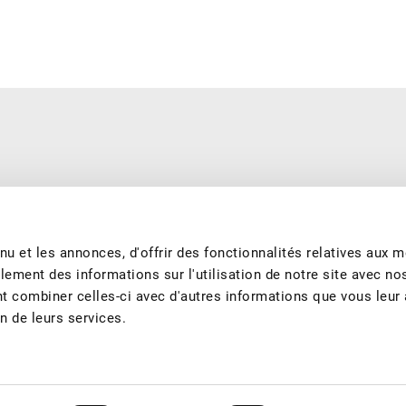
e saison et produits de manière durable. Nous nous engageons à
garantissons les meilleurs fruits et jus de fruits suisses tout au long
u et les annonces, d'offrir des fonctionnalités relatives aux 
lement des informations sur l'utilisation de notre site avec no
nt combiner celles-ci avec d'autres informations que vous leur
on de leurs services.
tact
Sponsoring