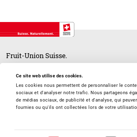
Fruit-Union Suisse.
Notre cœur bat pour les fruits et les jus de fruits suisses – frais, d
Ce site web utilise des cookies.
respecter les meilleures conditions de production et de marché et vous 
Les cookies nous permettent de personnaliser le conten
de l’année.
sociaux et d'analyser notre trafic. Nous partageons éga
de médias sociaux, de publicité et d'analyse, qui peuve
fournies ou qu'ils ont collectées lors de votre utilisati
© Fruit-Union Suisse
Conditions générales / Mentions légales
Politique de confidentialité
Con