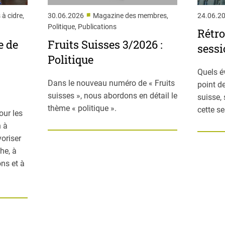
■
 à cidre,
30.06.2026
Magazine des membres,
24.06.2
Politique, Publications
Rétro
e de
Fruits Suisses 3/2026 :
sessi
Politique
Quels é
Dans le nouveau numéro de « Fruits
point de
suisses », nous abordons en détail le
suisse,
thème « politique ».
cette s
our les
n à
voriser
he, à
ns et à