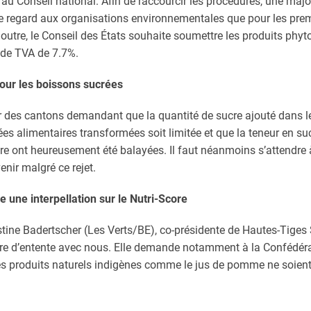
 au Conseil national. Afin de raccourcir les procédures, une maj
 de regard aux organisations environnementales que pour les pr
 outre, le Conseil des États souhaite soumettre les produits phyt
 de TVA de 7.7%.
pour les boissons sucrées
r des cantons demandant que la quantité de sucre ajouté dans 
rées alimentaires transformées soit limitée et que la teneur en su
ire ont heureusement été balayées. Il faut néanmoins s’attendre 
enir malgré ce rejet.
 une interpellation sur le Nutri-Score
istine Badertscher (Les Verts/BE), co-présidente de Hautes-Tiges
Score d’entente avec nous. Elle demande notamment à la Confédé
 les produits naturels indigènes comme le jus de pomme ne soient