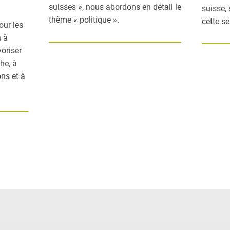
suisses », nous abordons en détail le
suisse,
thème « politique ».
cette s
our les
n à
voriser
he, à
ns et à