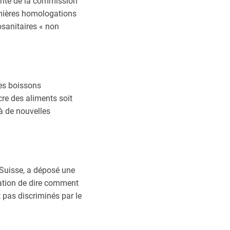
orité de la commission
emières homologations
osanitaires « non
les boissons
cre des aliments soit
à de nouvelles
 Suisse, a déposé une
ration de dire comment
 pas discriminés par le