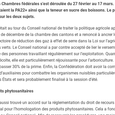
 Chambres fédérales s’est déroulée du 27 février au 17 mars. 
étaient la PA22+ ainsi que la teneur en sucre des boissons. Le 
ur les deux sujets.
était au tour du Conseil national de traiter la politique agricole a
s de décembre de la chambre des cantons et a renoncé à ancrer l
ectoire de réduction des gaz à effet de serre dans la Loi sur l’ag
 verts. Le Conseil national a par contre accepté de lier le vers
e des personnes travaillant régulièrement sur l’exploitation. Qua
olte, elle est particulièrement réjouissante pour l’arboriculture.
passer 30% de la prime. Enfin, la Confédération doit avoir la c
d’auxiliaires pour combattre les organismes nuisibles particuli
s États et sera probablement finalisé à la session d’été.
ts phytosanitaires
ussi trouvé un accord sur la réglementation du droit de recours
ral pour l’homologation des produits phytosanitaires. Cela a fon