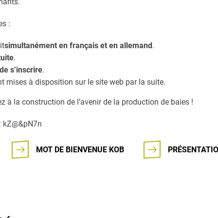
nants.
s :
it
simultanément en français et en allemand
.
uite
.
de s’inscrire
.
 mises à disposition sur le site web par la suite.
ez à la construction de l’avenir de la production de baies !
t: kZ@&pN7n
MOT DE BIENVENUE KOB
PRÉSENTATI