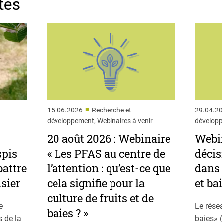
tés
■
15.06.2026
Recherche et
29.04.2
développement, Webinaires à venir
développ
20 août 2026 : Webinaire
Webin
spis
« Les PFAS au centre de
déci
attre
l’attention : qu’est-ce que
dans 
isier
cela signifie pour la
et ba
culture de fruits et de
e
Le rése
baies ? »
 de la
baies» 