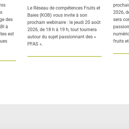
nis
prochai
Le Réseau de compétences Fruits et
es
2026, d
Baies (KOB) vous invite à son
age des
sera co
prochain webinaire : le jeudi 20 août
ABI à
passion
2026, de 18 h à 19 h, tout tournera
ites est
numériq
autour du sujet passionnant des «
ques
fruits e
PFAS ».