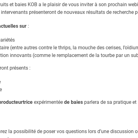
ts et baies KOB a le plaisir de vous inviter à son prochain webi
ts intervenants présenteront de nouveaux résultats de recherche p
ctuelles sur
:
ariétés
aire (entre autres contre le thrips, la mouche des cerises, l’oïdiu
ion innovants (comme le remplacement de la tourbe par un substr
ront présents :
e
e
producteurtrice
expérimentée
de baies
parlera de sa pratique et 
urez la possibilité de poser vos questions lors d’une discussion o