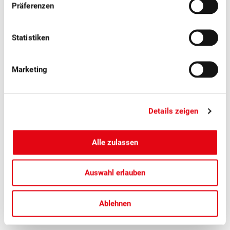
Präferenzen
Statistiken
Marketing
Details zeigen
■
04.08.2026
Medienmitteilungen, Tafelfrüchte
Alle zulassen
Schweizer Zwetschgen: Der
zwetschgenblaue Genuss hat wieder
Auswahl erlauben
Hochsaison
Ablehnen
Saftig und aromatisch: Jetzt haben Schweizer Zwetschgen
Hochsaison.