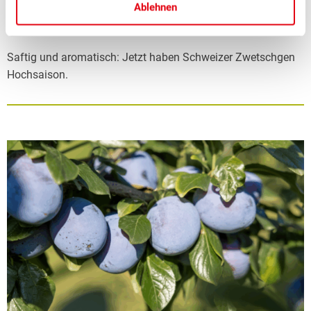
zwetschgenblaue Genuss hat wieder
Ablehnen
Hochsaison
Saftig und aromatisch: Jetzt haben Schweizer Zwetschgen
Hochsaison.