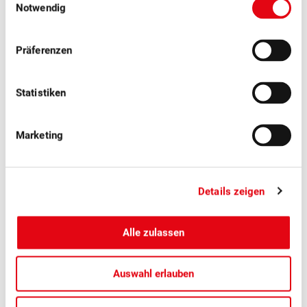
Notwendig
Weitere News
Präferenzen
Statistiken
Marketing
Details zeigen
Alle zulassen
■
04.08.2026
Medienmitteilungen, Tafelfrüchte
Auswahl erlauben
Schweizer Zwetschgen: Der