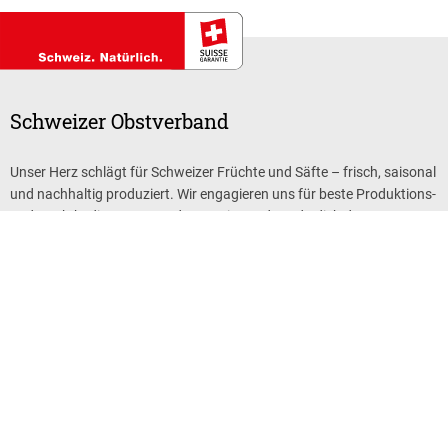
Schweizer Obstverband
Unser Herz schlägt für Schweizer Früchte und Säfte – frisch, saisonal
und nachhaltig produziert. Wir engagieren uns für beste Produktions-
und Marktbedingungen und garantieren, dass du dich das ganze
Jahr über immer auf die besten Schweizer Früchte und Säfte freuen
kannst.
Newsletter
ANMELDUNG