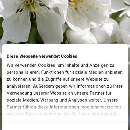
Diese Webseite verwendet Cookies
Wir verwenden Cookies, um Inhalte und Anzeigen zu
personalisieren, Funktionen für soziale Medien anbieten
zu können und die Zugriffe auf unsere Website zu
analysieren. Außerdem geben wir Informationen zu Ihrer
Verwendung unserer Website an unsere Partner für
soziale Medien, Werbung und Analysen weiter. Unsere
Partner führen diese Informationen möglicherweise mit
weiteren Daten zusammen, die Sie ihnen bereitgestellt
haben oder die sie im Rahmen Ihrer Nutzung der Dienste
OBSTGARTEN AN IHRER
gesammelt haben.
Einwilligungsauswahl