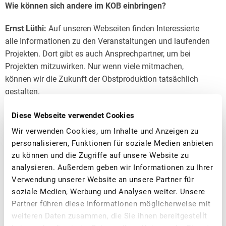
Wie können sich andere im KOB einbringen?
Ernst Lüthi:
Auf unseren Webseiten finden Interessierte
alle Informationen zu den Veranstaltungen und laufenden
Projekten. Dort gibt es auch Ansprechpartner, um bei
Projekten mitzuwirken. Nur wenn viele mitmachen,
können wir die Zukunft der Obstproduktion tatsächlich
gestalten.
Manuel Boss:
Richtig, wir sind für alle offen, die ihre
Diese Webseite verwendet Cookies
Expertise einbringen möchten. Unser Ziel ist eine agile
Wir verwenden Cookies, um Inhalte und Anzeigen zu
Zusammenarbeit auf Augenhöhe. Durch die Verzahnung
personalisieren, Funktionen für soziale Medien anbieten
aller Kompetenzen gewinnen wir an Impact. Ausserdem
zu können und die Zugriffe auf unsere Website zu
sehe ich für die beteiligten Praktikerinnen und Praktiker
analysieren. Außerdem geben wir Informationen zu Ihrer
einen weiteren Vorteil darin, dass sie schneller zu
Verwendung unserer Website an unsere Partner für
Resultaten und Handlungsempfehlungen für ihren
soziale Medien, Werbung und Analysen weiter. Unsere
eigenen Betrieb kommen.
Partner führen diese Informationen möglicherweise mit
weiteren Daten zusammen, die Sie ihnen bereitgestellt
Was wünscht ihr euch für die Zukunft?