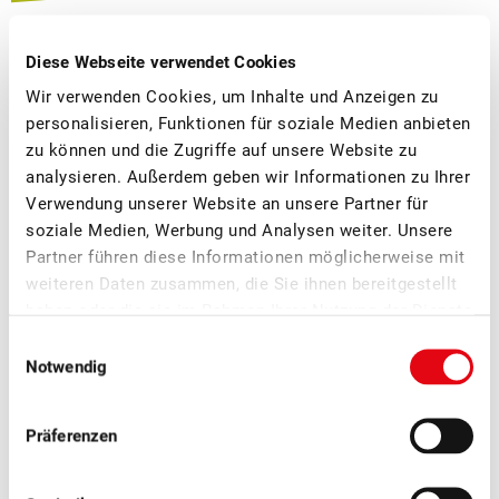
BEEREN-ANBAUFLÄCHEN
Diese Webseite verwendet Cookies
FOTOS
Wir verwenden Cookies, um Inhalte und Anzeigen zu
personalisieren, Funktionen für soziale Medien anbieten
zu können und die Zugriffe auf unsere Website zu
Haben Sie Fragen? Kontaktieren Sie uns – wir sind
analysieren. Außerdem geben wir Informationen zu Ihrer
gerne für Sie da.
Verwendung unserer Website an unsere Partner für
soziale Medien, Werbung und Analysen weiter. Unsere
Partner führen diese Informationen möglicherweise mit
weiteren Daten zusammen, die Sie ihnen bereitgestellt
haben oder die sie im Rahmen Ihrer Nutzung der Dienste
Weitere News
gesammelt haben.
Einwilligungsauswahl
Notwendig
Präferenzen