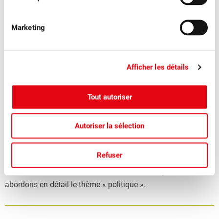
Marketing
Afficher les détails
Tout autoriser
Autoriser la sélection
■
30.06.2026
Magazine des membres, Politique, Publications
Fruits Suisses 3/2026 : Politique
Refuser
Dans le nouveau numéro de « Fruits suisses », nous
abordons en détail le thème « politique ».