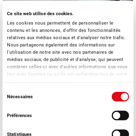
Ce site web utilise des cookies.
Les cookies nous permettent de personnaliser le
contenu et les annonces, d'offrir des fonctionnalités
relatives aux médias sociaux et d'analyser notre trafic.
Nous partageons également des informations sur
■
08.07.2026
Association, Fruits à cidre, Fruits de transformation
l'utilisation de notre site avec nos partenaires de
Organisation réussie de l’évènement de
médias sociaux, de publicité et d'analyse, qui peuvent
réseautage pour les cidreries suisses
combiner celles-ci avec d'autres informations que vous
leur avez fournies ou qu'ils ont collectées lors de votre
utilisation de leurs services.
L’évènement de réseautage pour les cidreries organisé à la
fin juin à Sursee par la FUS visait à favoriser l’échange au
Sélection
Nécessaires
sein de la branche, à donner de nouvelles impulsions et à
du
faciliter les rencontres.
consentement
Préférences
Statistiques