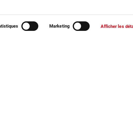
tez-vous signaler des dégâts ?
atistiques
Marketing
Afficher les dét
ns les vergers de pruneaux et de prunes
r haute-tige et demi-tige de pruneaux et de prunes
es cerises
es pruneaux et les prunes
es abricots
es baies
es fruits dans les fruits à pépins
es fruits dans les noyers
es fruits dans les abricotiers
êcher dans les pommes
her dans les poires
cher dans les cognassiers