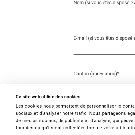
Nom (si vous êtes disposé·e 
E-mail (si vous êtes disposé·
Canton (abréviation)
*
0 of 2 max characters
Ce site web utilise des cookies.
Les cookies nous permettent de personnaliser le conten
sociaux et d'analyser notre trafic. Nous partageons éga
Selon quelle norme de produ
de médias sociaux, de publicité et d'analyse, qui peuve
Suisse Garantie
fournies ou qu'ils ont collectées lors de votre utilisati
Bio (L'Ordonnance Bio, Bi