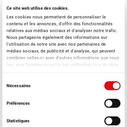
Les prix restent inchangés (CHF/kg) :
Ce site web utilise des cookies.
Les cookies nous permettent de personnaliser le
Cerises à distiller : 1.20
contenu et les annonces, d'offrir des fonctionnalités
Pruneaux à distiller : 0.60
relatives aux médias sociaux et d'analyser notre trafic.
Poires Williams à distiller : 0.50 et 0.75
Nous partageons également des informations sur
l'utilisation de notre site avec nos partenaires de
Le centre de produits Distillats souhaite à toutes et à tous
médias sociaux, de publicité et d'analyse, qui peuvent
beaucoup de succès en 2022.
combiner celles-ci avec d'autres informations que vous
leur avez fournies ou qu'ils ont collectées lors de votre
VERS LE BULLETIN DES PRIX
utilisation de leurs services.
Sélection
Nécessaires
du
consentement
Plus d'actualités
Préférences
Statistiques