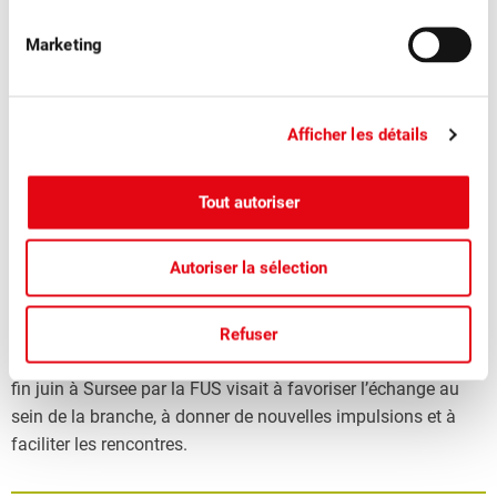
Marketing
Afficher les détails
Tout autoriser
■
08.07.2026
Association, Fruits à cidre, Fruits de transformation
Autoriser la sélection
Organisation réussie de l’évènement de
réseautage pour les cidreries suisses
Refuser
L’évènement de réseautage pour les cidreries organisé à la
fin juin à Sursee par la FUS visait à favoriser l’échange au
sein de la branche, à donner de nouvelles impulsions et à
faciliter les rencontres.