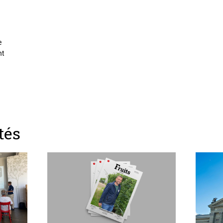
e
nt
tés