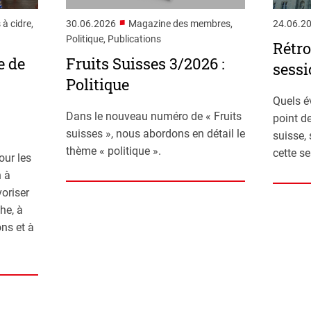
■
 à cidre,
30.06.2026
Magazine des membres,
24.06.2
Politique, Publications
Rétro
e de
Fruits Suisses 3/2026 :
sessi
Politique
Quels é
Dans le nouveau numéro de « Fruits
point de
suisses », nous abordons en détail le
suisse,
thème « politique ».
cette s
our les
n à
voriser
he, à
ns et à