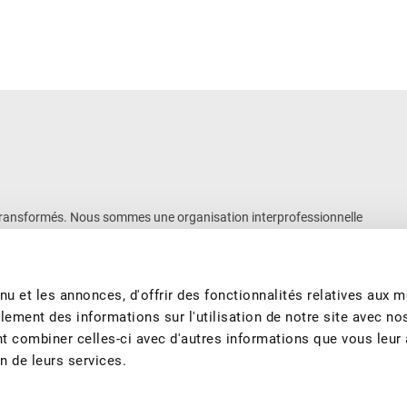
 ou transformés. Nous sommes une organisation interprofessionnelle
nos 10500 membres des secteurs de la production et de la
ts fruitiers suisses de qualité, de saison et produits de manière
ité, de la qualité, de l’information, de l’éducation et de la formation
u et les annonces, d'offrir des fonctionnalités relatives aux 
lement des informations sur l'utilisation de notre site avec no
nt combiner celles-ci avec d'autres informations que vous leur
on de leurs services.