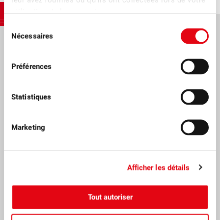
utilisation de leurs services.
Sélection
Nécessaires
du
consentement
Fruit-Union Suisse.
Préférences
Les fruits suisses sont au cœur de notre travail, qu’ils soient frais ou
transformés. Nous sommes une organisation interprofessionnelle
Statistiques
privée, active à l’échelle nationale et officiellement reconnue. Avec nos
10500 membres des secteurs de la production et de la
transformation, nous œuvrons pour vous offrir des fruits et des
Marketing
produits fruitiers suisses de qualité, de saison et produits de manière
durable. Nous sommes actifs dans les domaines de la vente, de la
publicité, de la qualité, de l’information, de l’éducation et de la
Afficher les détails
formation continue, de la recherche et promouvons l’image des fruits
suisses.
Tout autoriser
Newsletter aux membres