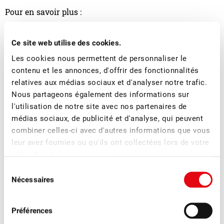
Pour en savoir plus :
Ce site web utilise des cookies.
Les cookies nous permettent de personnaliser le
contenu et les annonces, d'offrir des fonctionnalités
relatives aux médias sociaux et d'analyser notre trafic.
Nous partageons également des informations sur
l'utilisation de notre site avec nos partenaires de
médias sociaux, de publicité et d'analyse, qui peuvent
Jimmy Mariéthoz
combiner celles-ci avec d'autres informations que vous
Directeur
leur avez fournies ou qu'ils ont collectées lors de votre
utilisation de leurs services.
Sélection
Nécessaires
du
Plus d'actualités
consentement
Préférences