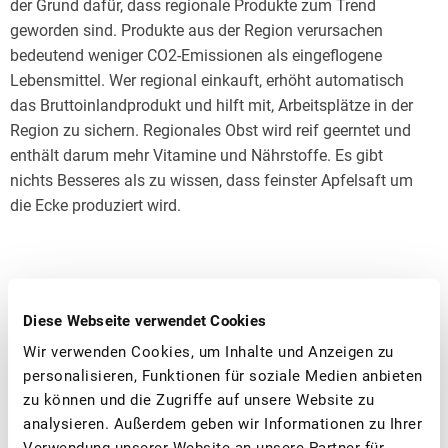
der Grund dafür, dass regionale Produkte zum Trend
geworden sind. Produkte aus der Region verursachen
bedeutend weniger CO2-Emissionen als eingeflogene
Lebensmittel. Wer regional einkauft, erhöht automatisch
das Bruttoinlandprodukt und hilft mit, Arbeitsplätze in der
Region zu sichern. Regionales Obst wird reif geerntet und
enthält darum mehr Vitamine und Nährstoffe. Es gibt
nichts Besseres als zu wissen, dass feinster Apfelsaft um
die Ecke produziert wird.
NATÜRLICH NACHHALTIG – SAFT FRISCH AB
Diese Webseite verwendet Cookies
PRESSE
Wir verwenden Cookies, um Inhalte und Anzeigen zu
personalisieren, Funktionen für soziale Medien anbieten
zu können und die Zugriffe auf unsere Website zu
Haben Sie Fragen? Kontaktieren Sie uns – wir sind
analysieren. Außerdem geben wir Informationen zu Ihrer
gerne für Sie da.
Verwendung unserer Website an unsere Partner für