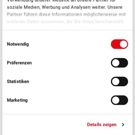
soziale Medien, Werbung und Analysen weiter. Unsere
Partner führen diese Informationen möglicherweise mit
weiteren Daten zusammen, die Sie ihnen bereitgestellt
haben oder die sie im Rahmen Ihrer Nutzung der Dienste
gesammelt haben.
Einwilligungsauswahl
Notwendig
Jimmy Mariéthoz
Präferenzen
Direktor
Statistiken
Marketing
Weitere News
Details zeigen