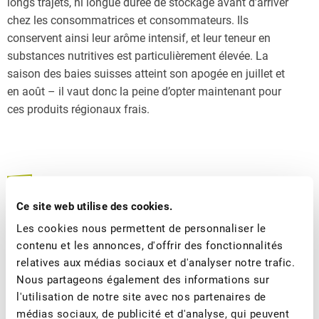
longs trajets, ni longue durée de stockage avant d’arriver
chez les consommatrices et consommateurs. Ils
conservent ainsi leur arôme intensif, et leur teneur en
substances nutritives est particulièrement élevée. La
saison des baies suisses atteint son apogée en juillet et
en août – il vaut donc la peine d’opter maintenant pour
ces produits régionaux frais.
COMMUNIQUÉ DE PRESSE
Ce site web utilise des cookies.
PHOTOS
Les cookies nous permettent de personnaliser le
contenu et les annonces, d'offrir des fonctionnalités
relatives aux médias sociaux et d'analyser notre trafic.
Vous avez des questions ? Contactez-nous - nous
Nous partageons également des informations sur
sommes à votre disposition.
l'utilisation de notre site avec nos partenaires de
médias sociaux, de publicité et d'analyse, qui peuvent