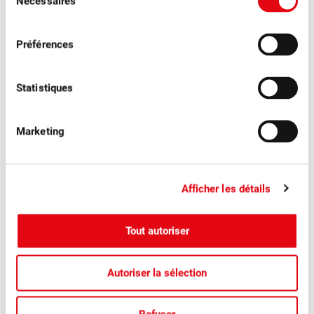
Vous avez des questions ? N'hésitez
Nécessaires
du
consentement
pas à nous contacter pour de plus
Préférences
amples informations :
Statistiques
Marketing
Afficher les détails
Jimmy Mariéthoz
Directeur
Tout autoriser
Autoriser la sélection