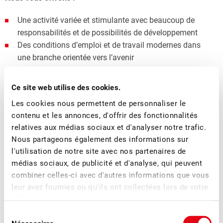
Une activité variée et stimulante avec beaucoup de
responsabilités et de possibilités de développement
Des conditions d’emploi et de travail modernes dans
une branche orientée vers l’avenir
Un lieu de travail moderne et bien équipé au centre de
Zoug, pas loin de la gare
Ce site web utilise des cookies.
Une petite équipe bilingue et dynamique
Les cookies nous permettent de personnaliser le
contenu et les annonces, d'offrir des fonctionnalités
Si ces défis vous attirent, veuillez envoyer votre dossier de
relatives aux médias sociaux et d'analyser notre trafic.
candidature complet jusqu’au 30 octobre 2024 au plus
Nous partageons également des informations sur
tard à : Fruit-Union Suisse, Baarerstrasse 88, 6300 Zoug,
l'utilisation de notre site avec nos partenaires de
Envoyer un e-mail
.
médias sociaux, de publicité et d'analyse, qui peuvent
combiner celles-ci avec d'autres informations que vous
OFFRE D'EMPLOI PDF
leur avez fournies ou qu'ils ont collectées lors de votre
utilisation de leurs services.
Sélection