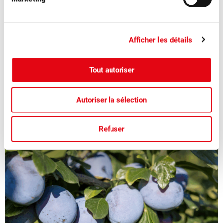
■
04.08.2026
Communiqués de presse, Fruits à table
Afficher les détails
Les pruneaux suisses pour voir la vie en
bleu
Tout autoriser
La saison des pruneaux suisses juteux et aromatiques bat
son plein.
Autoriser la sélection
Refuser