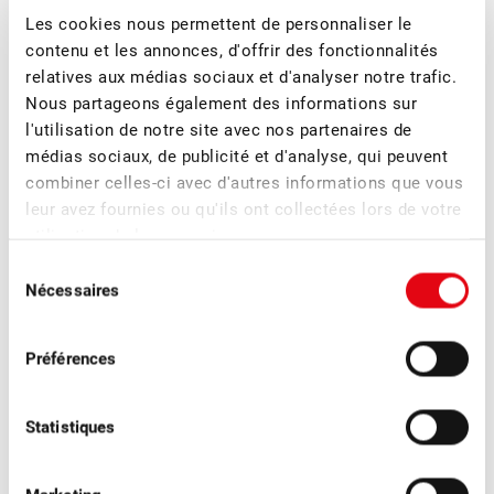
Les cookies nous permettent de personnaliser le
contenu et les annonces, d'offrir des fonctionnalités
relatives aux médias sociaux et d'analyser notre trafic.
Plus d'actualités
Nous partageons également des informations sur
l'utilisation de notre site avec nos partenaires de
médias sociaux, de publicité et d'analyse, qui peuvent
combiner celles-ci avec d'autres informations que vous
leur avez fournies ou qu'ils ont collectées lors de votre
utilisation de leurs services.
Sélection
Nécessaires
du
consentement
Préférences
■
Statistiques
22.07.2026
Recherche et développement
Premiers lâchers de micro-guêpes