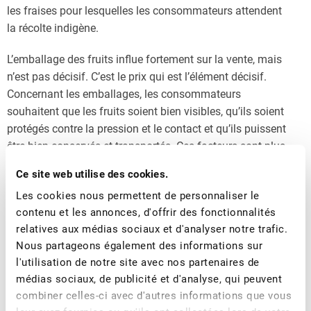
les fraises pour lesquelles les consommateurs attendent
la récolte indigène.
L’emballage des fruits influe fortement sur la vente, mais
n’est pas décisif. C’est le prix qui est l’élément décisif.
Concernant les emballages, les consommateurs
souhaitent que les fruits soient bien visibles, qu’ils soient
protégés contre la pression et le contact et qu’ils puissent
être bien conservés et transportés. Ces facteurs sont plus
importants pour les consommateurs que les 16 critères
Ce site web utilise des cookies.
écologiques analysés. De manière générale, les
Les cookies nous permettent de personnaliser le
consommateurs sont plus sensibles à l’écologie, mais au
contenu et les annonces, d'offrir des fonctionnalités
moins 39% d’entre eux sont moins « verts » et n’achètent
relatives aux médias sociaux et d'analyser notre trafic.
pas d’emballages chers comme le montre les tests. La
Nous partageons également des informations sur
recherche de nouveaux emballages durables est très
l'utilisation de notre site avec nos partenaires de
intensive, tant en Suisse qu’à l’étranger.
médias sociaux, de publicité et d'analyse, qui peuvent
combiner celles-ci avec d'autres informations que vous
À côté des conférences et des présentations d’entreprises