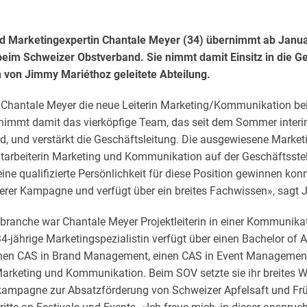
d Marketingexpertin Chantale Meyer (34) übernimmt ab Janua
im Schweizer Obstverband. Sie nimmt damit Einsitz in die Ge
h von Jimmy Mariéthoz geleitete Abteilung.
 Chantale Meyer die neue Leiterin Marketing/Kommunikation b
nimmt damit das vierköpfige Team, das seit dem Sommer interim
, und verstärkt die Geschäftsleitung. Die ausgewiesene Marketin
arbeiterin Marketing und Kommunikation auf der Geschäftsstelle
ne qualifizierte Persönlichkeit für diese Position gewinnen konnte
nserer Kampagne und verfügt über ein breites Fachwissen», sagt
bstbranche war Chantale Meyer Projektleiterin in einer Kommunika
4-jährige Marketingspezialistin verfügt über einen Bachelor of A
nen CAS in Brand Management, einen CAS in Event Management
arketing und Kommunikation. Beim SOV setzte sie ihr breites Wi
kampagne zur Absatzförderung von Schweizer Apfelsaft und Frü