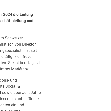
r 2024 die Leitung
schäftsleitung und
eim Schweizer
istisch von Direktor
gspezialistin ist seit
 tätig. «Ich freue
n. Sie ist bereits jetzt
 Jimmy Mariéthoz.
tions- und
rts Social &
 sowie über acht Jahre
ssen bis anhin für die
chten ein und