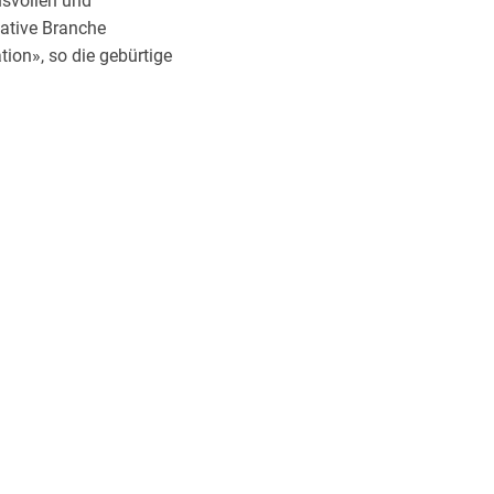
chsvollen und
ative Branche
ion», so die gebürtige