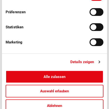
Präferenzen
Statistiken
Marketing
Details zeigen
■
22.07.2026
Forschung und Entwicklung
Erste Freisetzung der Schlupfwespe
Alle zulassen
Ganaspis kimorum zur Bekämpfung der
KEF
Auswahl erlauben
Das Bundesamt für Landwirtschaft koordiniert die
Freilassungen der Schlupfwespe in 15 Kantonen an 35
Ablehnen