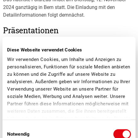
2024 ganztägig in Bern statt. Die Einladung mit den
Detailinformationen folgt demnächst.
Präsentationen
PRÄSENTATION, EINFÜHRUNG
Diese Webseite verwendet Cookies
Wir verwenden Cookies, um Inhalte und Anzeigen zu
POTENTIALE DER DIGITALISIERUNG FÜR DEN
personalisieren, Funktionen für soziale Medien anbieten
OBST-UND BEERENBAU
zu können und die Zugriffe auf unsere Website zu
analysieren. Außerdem geben wir Informationen zu Ihrer
ZÜCHTUNG VON NEUEN SORTEN UND DEREN
Verwendung unserer Website an unsere Partner für
MARKTPOSITIONIERUNG
soziale Medien, Werbung und Analysen weiter. Unsere
Partner führen diese Informationen möglicherweise mit
weiteren Daten zusammen, die Sie ihnen bereitgestellt
haben oder die sie im Rahmen Ihrer Nutzung der Dienste
Weitere News
gesammelt haben.
Einwilligungsauswahl
Notwendig