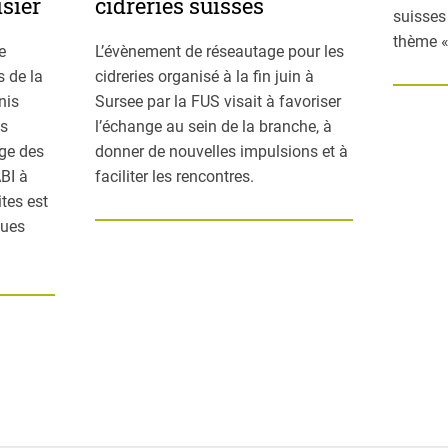
isier
cidreries suisses
suisses
thème «
e
L’évènement de réseautage pour les
 de la
cidreries organisé à la fin juin à
nis
Sursee par la FUS visait à favoriser
es
l’échange au sein de la branche, à
age des
donner de nouvelles impulsions et à
ABI à
faciliter les rencontres.
ites est
ques