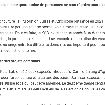
oscope, une quarantaine de personnes se sont réunies pour dis
agriculture, la Fruit-Union Suisse et Agroscope ont lancé en 2021
’est fixé pour objectif de promouvoir la mise en réseau et la col
 des baies. Pour ce faire, le KOB invite chaque année à un événeme
strie, la production et le conseil se rencontrent pour discuter en
rge échange entre les différents domaines est important pour tro
à moyen et long terme.
cer des projets communs
e FuturLab ont été deux exposés introductifs. Camilo Chiang d’A
pour l’arboriculture et la culture des baies. Dans son exposé, il a
re suisse et ce qui peut être amélioré. Le deuxième thème central
a mis en lumière les défis actuels de la sélection de nouvelles var
é.