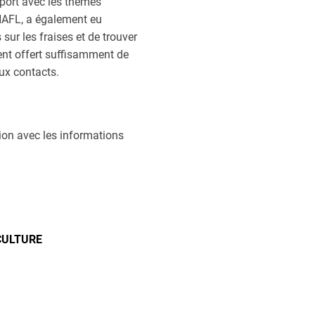
apport avec les thèmes
 HAFL, a également eu
sur les fraises et de trouver
ent offert suffisamment de
ux contacts.
tion avec les informations
CULTURE