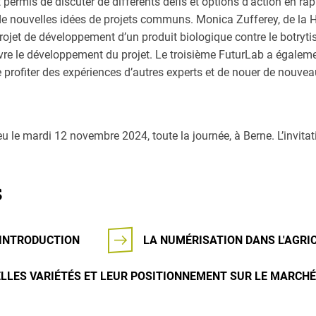
nt permis de discuter de différents défis et options d’action en r
de nouvelles idées de projets communs. Monica Zufferey, de la
rojet de développement d’un produit biologique contre le botrytis 
vre le développement du projet. Le troisième FuturLab a égalem
 profiter des expériences d’autres experts et de nouer de nouvea
u le mardi 12 novembre 2024, toute la journée, à Berne. L’invita
s
'INTRODUCTION
LA NUMÉRISATION DANS L'AGRI
LLES VARIÉTÉS ET LEUR POSITIONNEMENT SUR LE MARCHÉ