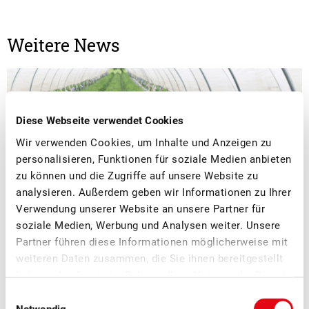
Weitere News
Diese Webseite verwendet Cookies
Wir verwenden Cookies, um Inhalte und Anzeigen zu
personalisieren, Funktionen für soziale Medien anbieten
zu können und die Zugriffe auf unsere Website zu
analysieren. Außerdem geben wir Informationen zu Ihrer
Verwendung unserer Website an unsere Partner für
soziale Medien, Werbung und Analysen weiter. Unsere
Partner führen diese Informationen möglicherweise mit
weiteren Daten zusammen, die Sie ihnen bereitgestellt
■
27.05.2026
Bildung, Verband
haben oder die sie im Rahmen Ihrer Nutzung der Dienste
Gut besuchte SOV-Nachwuchsnetzwerke
gesammelt haben.
Einwilligungsauswahl