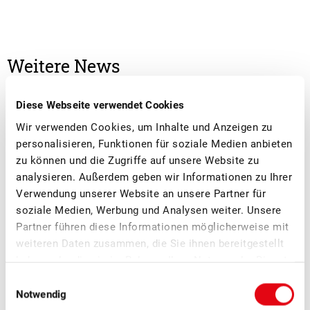
Weitere News
Diese Webseite verwendet Cookies
Wir verwenden Cookies, um Inhalte und Anzeigen zu
personalisieren, Funktionen für soziale Medien anbieten
zu können und die Zugriffe auf unsere Website zu
analysieren. Außerdem geben wir Informationen zu Ihrer
Verwendung unserer Website an unsere Partner für
soziale Medien, Werbung und Analysen weiter. Unsere
Partner führen diese Informationen möglicherweise mit
weiteren Daten zusammen, die Sie ihnen bereitgestellt
haben oder die sie im Rahmen Ihrer Nutzung der Dienste
gesammelt haben.
■
Einwilligungsauswahl
08.07.2026
Mostobst, Verarbeitung, Verband
Notwendig
Erfolgreicher Netzwerkanlass Schweizer