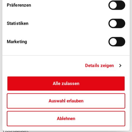
Präferenzen
Statistiken
Marketing
Details zeigen
■
04.08.2026
Medienmitteilungen, Tafelfrüchte
Alle zulassen
Schweizer Zwetschgen: Der
zwetschgenblaue Genuss hat wieder
Auswahl erlauben
Hochsaison
Ablehnen
Saftig und aromatisch: Jetzt haben Schweizer Zwetschgen
Hochsaison.