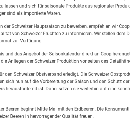
zu lassen und sich für saisonale Produkte aus regionaler Produk
r sind als importierte Waren.
nn der Schweizer Hauptsaison zu bewerben, empfehlen wir Coo
nalität von Schweizer Früchten zu informieren. Wir stellen dem D
ormat zur Verfügung.
is und das Angebot der Saisonkalender direkt an Coop heranget
 die Anliegen der Schweizer Produktion vonseiten des Detailhänd
 für den Schweizer Obstverband erledigt. Die Schweizer Obstpro
n sich nun auf die Vorbereitung der Saison und den Schutz der 
s herausfordernd ist. Dabei setzen sie weiterhin auf eine konst
zer Beeren beginnt Mitte Mai mit den Erdbeeren. Die Konsumen
izer Beeren in hervorragender Qualität freuen.