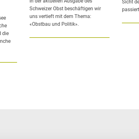
In der aktuellen Ausgabe des
Sicht d
Schweizer Obst beschäftigen wir
passier
uns vertieft mit dem Thema:
see
«Obstbau und Politik».
iche
 die
anche