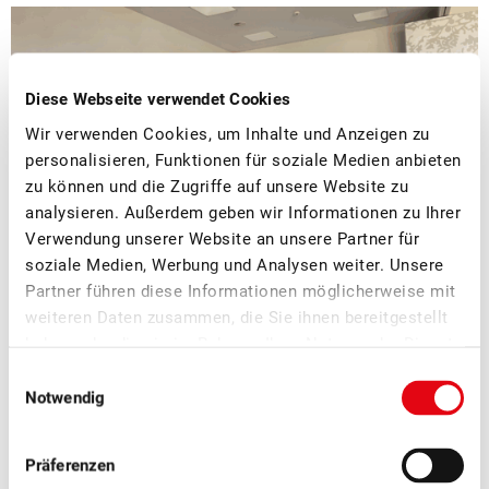
Diese Webseite verwendet Cookies
Wir verwenden Cookies, um Inhalte und Anzeigen zu
personalisieren, Funktionen für soziale Medien anbieten
zu können und die Zugriffe auf unsere Website zu
analysieren. Außerdem geben wir Informationen zu Ihrer
Verwendung unserer Website an unsere Partner für
soziale Medien, Werbung und Analysen weiter. Unsere
Partner führen diese Informationen möglicherweise mit
■
08.07.2026
Mostobst, Verarbeitung, Verband
weiteren Daten zusammen, die Sie ihnen bereitgestellt
haben oder die sie im Rahmen Ihrer Nutzung der Dienste
Erfolgreicher Netzwerkanlass Schweizer
gesammelt haben.
Mostereien
Einwilligungsauswahl
Notwendig
Am SOV-Netzwerkanlass der Schweizer Mostereien in Sursee
Ende Juni standen der fachliche Austausch, neue Impulse
Präferenzen
und die Vernetzung innerhalb der Branche im Zentrum.