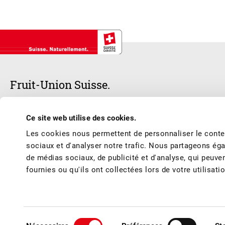
Fruit-Union Suisse.
Notre cœur bat pour les fruits et les jus de fruits suisses – frais, d
Ce site web utilise des cookies.
respecter les meilleures conditions de production et de marché et vous 
Les cookies nous permettent de personnaliser le conten
de l’année.
sociaux et d'analyser notre trafic. Nous partageons éga
de médias sociaux, de publicité et d'analyse, qui peuve
fournies ou qu'ils ont collectées lors de votre utilisati
© Fruit-Union Suisse
Conditions générales / Mentions légales
Politique de confidentialité
Con
Sélection