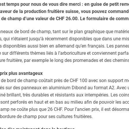
l est temps pour nous de vous dire merci : en guise de petit re
aveur de la production fruitière suisse, vous pouvez command
de champ d’une valeur de CHF 26.00. Le formulaire de comma
eaux de bord de champ, tant sur le plan graphique que matériel
ts, qui n’étaient jusqu’à récemment disponibles que dans une mis
is disponibles aussi bien en allemand qu’en français. Les pann
 sur différents thèmes liés à l’arboriculture et conviennent p
ture fruitière, par exemple le long des promenades et des chemi
 prix plus avantageux
 de bord de champ coûtait près de CHF 100 avec son support mé
imés sur des panneaux en aluminium Dibond au format A2. Avec u
né brillant, très durables et résistants aux intempéries. Les coins
nt perforés en haut et en bas au milieu afin de pouvoir les acc
mp ne coûte plus que 26 CHF. Pour l’ancien prix, il est désorma
ordure de champ pour ses cultures fruitières.