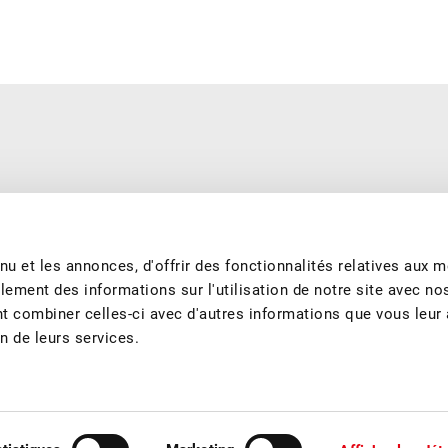
e saison et produits de manière durable. Nous nous engageons à
garantissons les meilleurs fruits et jus de fruits suisses tout au long
u et les annonces, d'offrir des fonctionnalités relatives aux 
lement des informations sur l'utilisation de notre site avec no
nt combiner celles-ci avec d'autres informations que vous leur
on de leurs services.
tact
Sponsoring