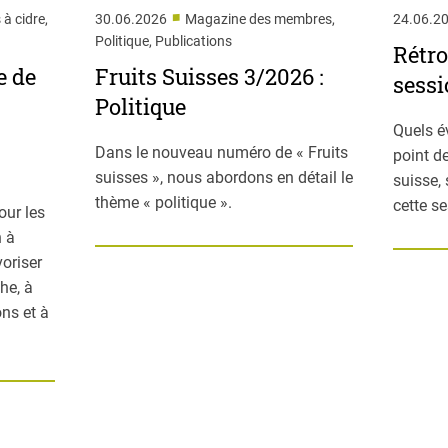
■
 à cidre,
30.06.2026
Magazine des membres,
24.06.2
Politique, Publications
Rétro
e de
Fruits Suisses 3/2026 :
sessi
Politique
Quels é
Dans le nouveau numéro de « Fruits
point de
suisses », nous abordons en détail le
suisse,
thème « politique ».
cette s
our les
n à
voriser
he, à
ns et à