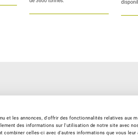
de 3600 tonnes.
disponi
e saison et produits de manière durable. Nous nous engageons à
garantissons les meilleurs fruits et jus de fruits suisses tout au long
u et les annonces, d'offrir des fonctionnalités relatives aux 
lement des informations sur l'utilisation de notre site avec no
nt combiner celles-ci avec d'autres informations que vous leur