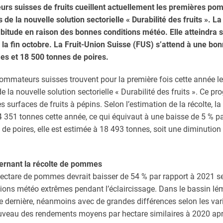
eurs suisses de fruits cueillent actuellement les premières po
 de la nouvelle solution sectorielle « Durabilité des fruits ». La
habitude en raison des bonnes conditions météo. Elle atteindra s
la fin octobre. La Fruit-Union Suisse (FUS) s’attend à une bon
s et 18 500 tonnes de poires.
mateurs suisses trouvent pour la première fois cette année les
de la nouvelle solution sectorielle « Durabilité des fruits ». Ce 
 surfaces de fruits à pépins. Selon l’estimation de la récolte, 
14 351 tonnes cette année, ce qui équivaut à une baisse de 5 % pa
 de poires, elle est estimée à 18 493 tonnes, soit une diminution
cernant la récolte de pommes
hectare de pommes devrait baisser de 54 % par rapport à 2021 se
itions météo extrêmes pendant l’éclaircissage. Dans le bassin l
née dernière, néanmoins avec de grandes différences selon les vari
ouveau des rendements moyens par hectare similaires à 2020 apr