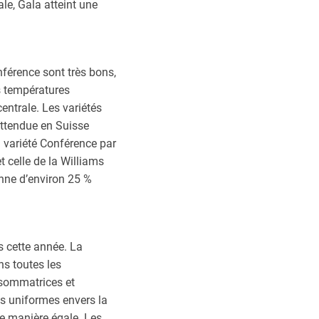
le, Gala atteint une
nférence sont très bons,
es températures
centrale. Les variétés
attendue en Suisse
 variété Conférence par
t celle de la Williams
onne d’environ 25 %
és cette année. La
ns toutes les
nsommatrices et
es uniformes envers la
de manière égale. Les