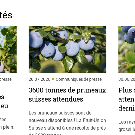
tés
■
resse,
20.07.2026
Communiqués de presse
30.06.2
3600 tonnes de pruneaux
Plus 
es
suisses attendues
atten
leu
derni
Les pruneaux suisses sont de
ses
nouveau disponibles ! La Fruit-Union
Les myr
 plein.
Suisse s’attend à une récolte de près
groseil