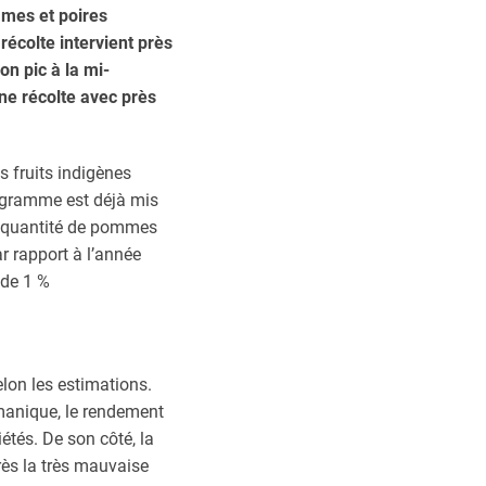
mmes et poires
 récolte intervient près
on pic à la mi-
ne récolte avec près
 fruits indigènes
programme est déjà mis
la quantité de pommes
r rapport à l’année
 de 1 %
lon les estimations.
émanique, le rendement
étés. De son côté, la
ès la très mauvaise