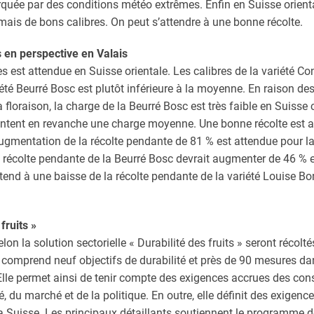
quée par des conditions météo extrêmes. Enfin en Suisse orienta
ais de bons calibres. On peut s’attendre à une bonne récolte.
 en perspective en Valais
 est attendue en Suisse orientale. Les calibres de la variété Co
iété Beurré Bosc est plutôt inférieure à la moyenne. En raison d
 floraison, la charge de la Beurré Bosc est très faible en Suisse 
entent en revanche une charge moyenne. Une bonne récolte est 
augmentation de la récolte pendante de 81 % est attendue pour la
a récolte pendante de la Beurré Bosc devrait augmenter de 46 % e
ttend à une baisse de la récolte pendante de la variété Louise B
fruits »
elon la solution sectorielle « Durabilité des fruits » seront récolt
e comprend neuf objectifs de durabilité et près de 90 mesures da
 Elle permet ainsi de tenir compte des exigences accrues des co
 du marché et de la politique. En outre, elle définit des exigenc
 la Suisse. Les principaux détaillants soutiennent le programme 