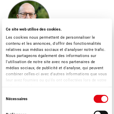
Ce site web utilise des cookies.
Les cookies nous permettent de personnaliser le
contenu et les annonces, d'offrir des fonctionnalités
Jimmy Mariéthoz
relatives aux médias sociaux et d'analyser notre trafic.
Nous partageons également des informations sur
Directeur
l'utilisation de notre site avec nos partenaires de
médias sociaux, de publicité et d'analyse, qui peuvent
combiner celles-ci avec d'autres informations que vous
leur avez fournies ou qu'ils ont collectées lors de votre
Plus d'actualités
utilisation de leurs services.
Sélection
Nécessaires
du
consentement