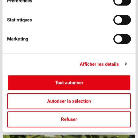
Préférences
Statistiques
Marketing
■
04.08.2026
Communiqués de presse, Fruits à table
Afficher les détails
Les pruneaux suisses pour voir la vie en
bleu
Tout autoriser
La saison des pruneaux suisses juteux et aromatiques bat
Autoriser la sélection
son plein.
Refuser