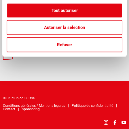
durable. Nous sommes actifs dans les domaines de la vente, de la
Tout autoriser
publicité, de la qualité, de l’information, de l’éducation et de la
formation continue, de la recherche et promouvons l’image des fruits
suisses.
Autoriser la sélection
Newsletter aux membres
Refuser
INSCRIPTION
© Fruit-Union Suisse
Conditions générales / Mentions légales
Politique de confidentialité
Contact
Sponsoring