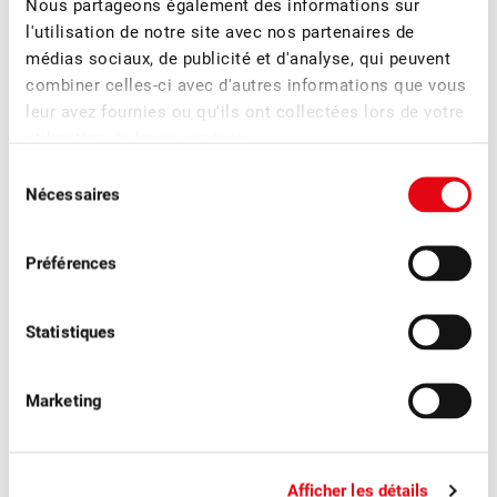
Nous partageons également des informations sur
fin juin à Sursee par la FUS visait à favoriser l’échange au
l'utilisation de notre site avec nos partenaires de
sein de la branche, à donner de nouvelles impulsions et à
médias sociaux, de publicité et d'analyse, qui peuvent
faciliter les rencontres.
combiner celles-ci avec d'autres informations que vous
leur avez fournies ou qu'ils ont collectées lors de votre
utilisation de leurs services.
Sélection
Nécessaires
du
consentement
Préférences
Statistiques
Marketing
■
30.06.2026
Magazine des membres, Politique, Publications
Afficher les détails