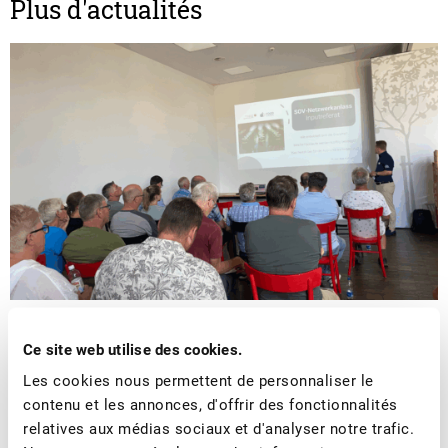
Plus d'actualités
■
08.07.2026
Association, Fruits à cidre, Fruits de transformation
Ce site web utilise des cookies.
Organisation réussie de l’évènement de
Les cookies nous permettent de personnaliser le
réseautage pour les cidreries suisses
contenu et les annonces, d'offrir des fonctionnalités
relatives aux médias sociaux et d'analyser notre trafic.
L’évènement de réseautage pour les cidreries organisé à la