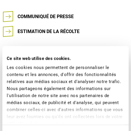
COMMUNIQUÉ DE PRESSE
ESTIMATION DE LA RÉCOLTE
Avez-vous des questions ? N’hésitez pas à nous
Ce site web utilise des cookies.
contacter, nous sommes à votre disposition.
Les cookies nous permettent de personnaliser le
contenu et les annonces, d'offrir des fonctionnalités
relatives aux médias sociaux et d'analyser notre trafic.
Nous partageons également des informations sur
l'utilisation de notre site avec nos partenaires de
médias sociaux, de publicité et d'analyse, qui peuvent
combiner celles-ci avec d'autres informations que vous
leur avez fournies ou qu'ils ont collectées lors de votre
Jimmy Mariéthoz
utilisation de leurs services.
Directeur