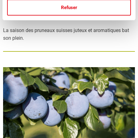
Les pruneaux suisses pour voir la vie en
Refuser
bleu
La saison des pruneaux suisses juteux et aromatiques bat
son plein.