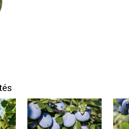
z
tés