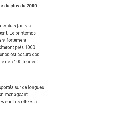
te de plus de 7000
derniers jours a
sent. Le printemps
tent fortement
olteront près 1000
ènes est assuré dès
lte de 7100 tonnes.
sportés sur de longues
tion ménageant
es sont récoltées à