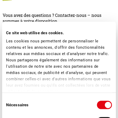
Vous avez des questions ? Contactez-nous – nous
sommes à votre disposition.
Ce site web utilise des cookies.
Les cookies nous permettent de personnaliser le
contenu et les annonces, d'offrir des fonctionnalités
relatives aux médias sociaux et d'analyser notre trafic.
Nous partageons également des informations sur
l'utilisation de notre site avec nos partenaires de
médias sociaux, de publicité et d'analyse, qui peuvent
Chantale Meyer
combiner celles-ci avec d'autres informations que vous
leur avez fournies ou qu'ils ont collectées lors de votre
Responsable du département
marketing/communication
utilisation de leurs services.
Sélection
Nécessaires
du
consentement