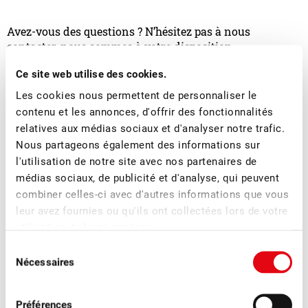
Avez-vous des questions ? N’hésitez pas à nous
contacter, nous sommes à votre disposition.
Ce site web utilise des cookies.
Les cookies nous permettent de personnaliser le
contenu et les annonces, d'offrir des fonctionnalités
relatives aux médias sociaux et d'analyser notre trafic.
Nous partageons également des informations sur
l'utilisation de notre site avec nos partenaires de
médias sociaux, de publicité et d'analyse, qui peuvent
combiner celles-ci avec d'autres informations que vous
Jimmy Mariéthoz
leur avez fournies ou qu'ils ont collectées lors de votre
Directeur
utilisation de leurs services.
Sélection
Nécessaires
du
consentement
Plus d'actualités
Préférences