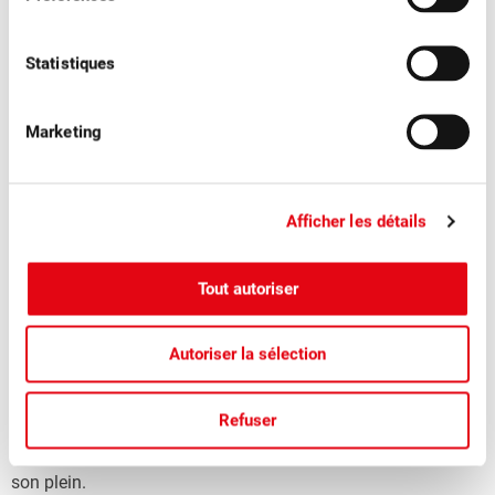
Statistiques
Marketing
Afficher les détails
Tout autoriser
■
04.08.2026
Communiqués de presse, Fruits à table
Autoriser la sélection
Les pruneaux suisses pour voir la vie en
bleu
Refuser
La saison des pruneaux suisses juteux et aromatiques bat
son plein.