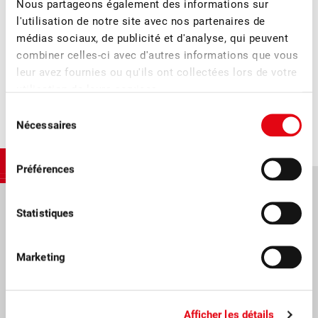
Nous partageons également des informations sur
l'utilisation de notre site avec nos partenaires de
PRIX FRUITS À PÉPINS DE TABLE 2021/2022 NO. 1
médias sociaux, de publicité et d'analyse, qui peuvent
combiner celles-ci avec d'autres informations que vous
leur avez fournies ou qu'ils ont collectées lors de votre
utilisation de leurs services.
Sélection
Nécessaires
du
consentement
Préférences
Statistiques
Fruit-Union Suisse.
Marketing
Les fruits suisses sont au cœur de notre travail, qu’ils soient frais ou
transformés. Nous sommes une organisation interprofessionnelle
privée, active à l’échelle nationale et officiellement reconnue. Avec nos
10500 membres des secteurs de la production et de la
Afficher les détails