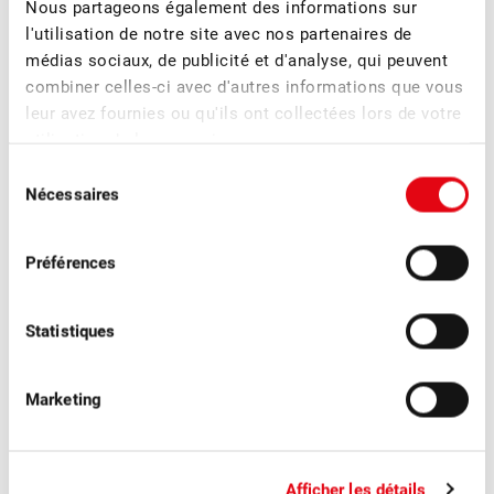
Nous partageons également des informations sur
l'utilisation de notre site avec nos partenaires de
médias sociaux, de publicité et d'analyse, qui peuvent
combiner celles-ci avec d'autres informations que vous
leur avez fournies ou qu'ils ont collectées lors de votre
utilisation de leurs services.
Sélection
■
30.06.2026
Magazine des membres, Politique, Publications
Nécessaires
du
Fruits Suisses 3/2026 : Politique
consentement
Préférences
Dans le nouveau numéro de « Fruits suisses », nous
abordons en détail le thème « politique ».
Statistiques
Marketing
Afficher les détails