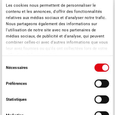
Les cookies nous permettent de personnaliser le
contenu et les annonces, d'offrir des fonctionnalités
■
08.07.2026
Association, Fruits à cidre, Fruits de transformation
relatives aux médias sociaux et d'analyser notre trafic.
Organisation réussie de l’évènement de
Nous partageons également des informations sur
réseautage pour les cidreries suisses
l'utilisation de notre site avec nos partenaires de
médias sociaux, de publicité et d'analyse, qui peuvent
L’évènement de réseautage pour les cidreries organisé à la
combiner celles-ci avec d'autres informations que vous
fin juin à Sursee par la FUS visait à favoriser l’échange au
leur avez fournies ou qu'ils ont collectées lors de votre
sein de la branche, à donner de nouvelles impulsions et à
utilisation de leurs services.
faciliter les rencontres.
Sélection
Nécessaires
du
consentement
Préférences
Statistiques