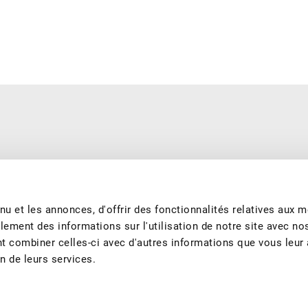
e saison et produits de manière durable. Nous nous engageons à
garantissons les meilleurs fruits et jus de fruits suisses tout au long
u et les annonces, d'offrir des fonctionnalités relatives aux 
lement des informations sur l'utilisation de notre site avec no
nt combiner celles-ci avec d'autres informations que vous leur
on de leurs services.