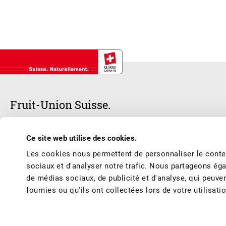
Fruit-Union Suisse.
Notre cœur bat pour les fruits et les jus de fruits suisses – frais, d
Ce site web utilise des cookies.
respecter les meilleures conditions de production et de marché et vous 
Les cookies nous permettent de personnaliser le conten
de l’année.
sociaux et d'analyser notre trafic. Nous partageons éga
de médias sociaux, de publicité et d'analyse, qui peuve
fournies ou qu'ils ont collectées lors de votre utilisati
© Fruit-Union Suisse