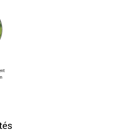
ent
on
tés