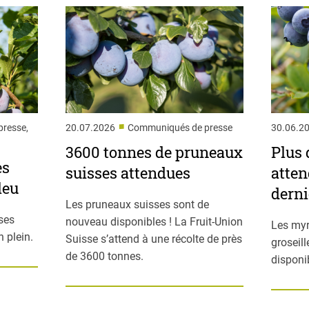
■
resse,
20.07.2026
Communiqués de presse
30.06.2
3600 tonnes de pruneaux
Plus 
es
suisses attendues
atten
leu
derni
Les pruneaux suisses sont de
ses
nouveau disponibles ! La Fruit-Union
Les myr
 plein.
Suisse s’attend à une récolte de près
groseil
de 3600 tonnes.
disponi