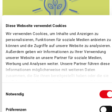
Diese Webseite verwendet Cookies
Wir verwenden Cookies, um Inhalte und Anzeigen zu
personalisieren, Funktionen für soziale Medien anbieten zu
■
18.07.2024
Verband, Vergangene Webinare
können und die Zugriffe auf unsere Website zu analysieren.
Webinar 4: UV-C Licht
Außerdem geben wir Informationen zu Ihrer Verwendung
unserer Website an unsere Partner für soziale Medien,
Am Mittwoch, 14. August findet das vierte KOB-Webinar mit
Werbung und Analysen weiter. Unsere Partner führen diese
dem Thema UV-C Licht statt.
Informationen möglicherweise mit weiteren Daten
zusammen, die Sie ihnen bereitgestellt haben oder die sie
im Rahmen Ihrer Nutzung der Dienste gesammelt haben.
Einwilligungsauswahl
Notwendig
Präferenzen