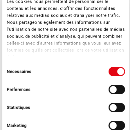
Les cookies nous permettent de personnaliser le
contenu et les annonces, d'offrir des fonctionnalités
La formation continue, ça vaut le coup –
relatives aux médias sociaux et d'analyser notre trafic.
les prochains cours modulaires
Nous partageons également des informations sur
l'utilisation de notre site avec nos partenaires de médias
Vous trouverez ici les cours modulaires actuels consacrés à
sociaux, de publicité et d'analyse, qui peuvent combiner
l’arboriculture
celles-ci avec d'autres informations que vous leur avez
fournies ou qu'ils ont collectées lors de votre utilisation
de leurs services.
Sélection
Nécessaires
du
consentement
Préférences
Statistiques
Marketing